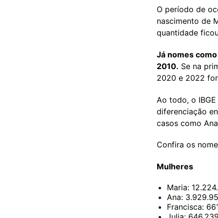
O período de oco
nascimento de M
quantidade ficou
Já nomes como G
2010.
Se na pri
2020 e 2022 for
Ao todo, o IBGE
diferenciação en
casos como Ana 
Confira os nome
Mulheres
Maria: 12.224
Ana: 3.929.95
Francisca: 66
Julia: 646.23