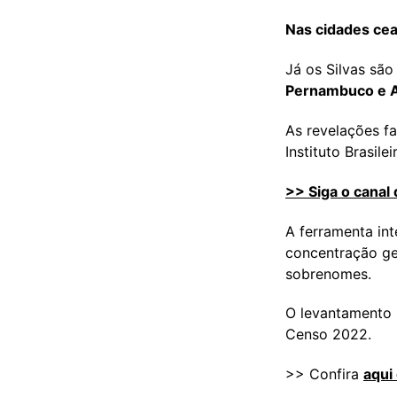
Nas cidades ce
Já os Silvas são
Pernambuco e Al
As revelações f
Instituto Brasile
>> Siga o canal
A ferramenta int
concentração ge
sobrenomes.
O levantamento 
Censo 2022.
>> Confira
aqui