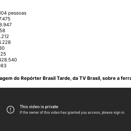
.104 pessoas
7.475
08.947
158
8.212
6.228
30
825
.428.540
083
tagem do Repórter Brasil Tarde, da TV Brasil, sobre a fer