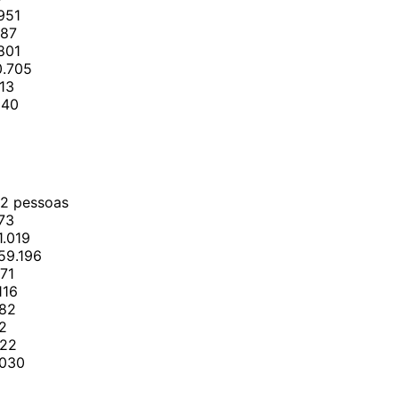
951
687
801
0.705
13
140
22 pessoas
73
1.019
659.196
671
116
182
22
222
.030