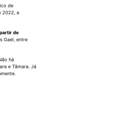
ico de
e 2022, a
partir de
 Gael, entre
 Não há
mara e Tâmara. Já
amente.