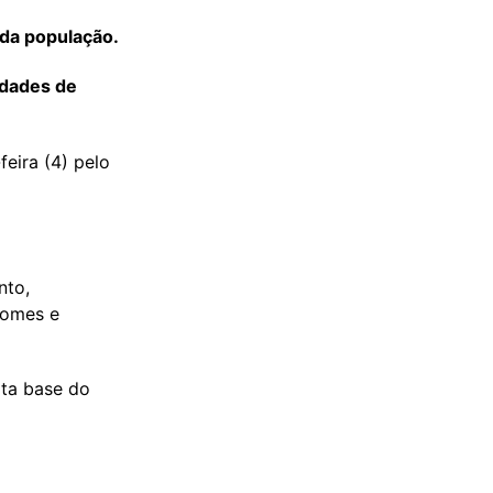
da população.
idades de
feira (4) pelo
nto,
nomes e
ata base do