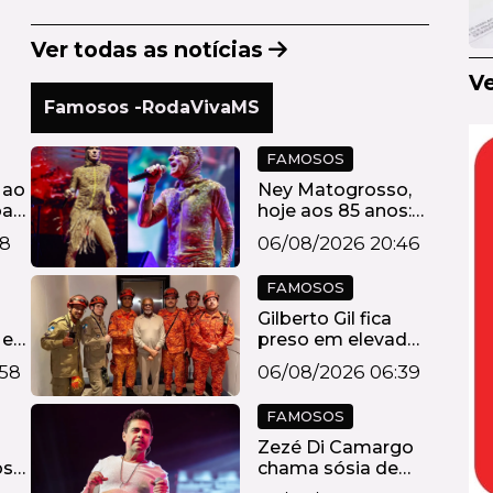
Ver todas as notícias
Ve
Famosos -RodaVivaMS
FAMOSOS
 ao
Ney Matogrosso,
bar
hoje aos 85 anos:
'Faço gin...
18
06/08/2026 20:46
FAMOSOS
Gilberto Gil fica
 e
preso em elevador
e é resgata...
:58
06/08/2026 06:39
FAMOSOS
Zezé Di Camargo
os
chama sósia de
ça
ridículo e o blo...