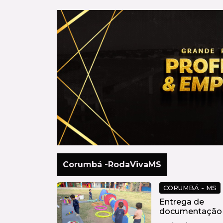
Corumbá -RodaVivaMS
CORUMBÁ - MS
Entrega de
documentação
títulos para