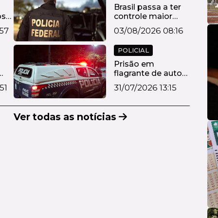
Brasil passa a ter
os
controle maior
ça
sobre produto...
57
03/08/2026 08:16
POLICIAL
Prisão em
flagrante de autor
de feminicídio em
51
31/07/2026 13:15
...
Ver todas as notícias