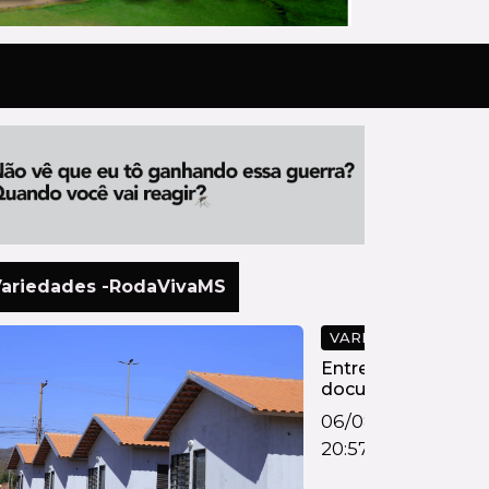
ariedades -RodaVivaMS
VARIEDADES
Entrega de
documentos
dos Ipês I e II
06/08/2026
começa na...
20:57