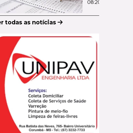
08:20
durante
per...
r todas as notícias