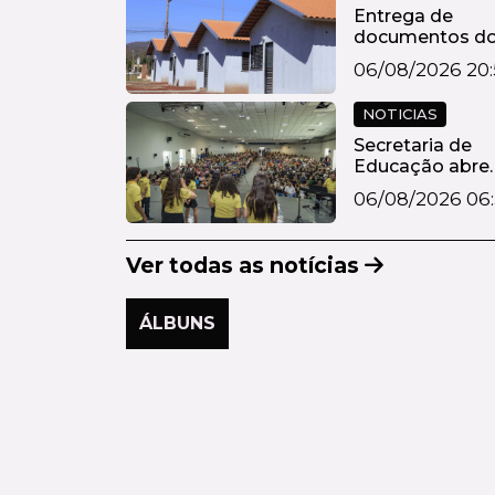
Entrega de
documentos d
Ipês I e II come
06/08/2026 20:
na...
NOTICIAS
Secretaria de
Educação abre
inscrições para
06/08/2026 06:
19ª...
Ver todas as notícias
ÁLBUNS