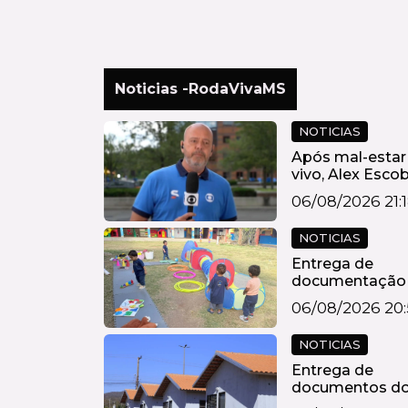
Noticias -RodaVivaMS
NOTICIAS
Após mal-estar
vivo, Alex Esco
descobre t...
06/08/2026 21:
NOTICIAS
Entrega de
documentação
títulos para
06/08/2026 20
Processo...
NOTICIAS
Entrega de
documentos d
Ipês I e II come