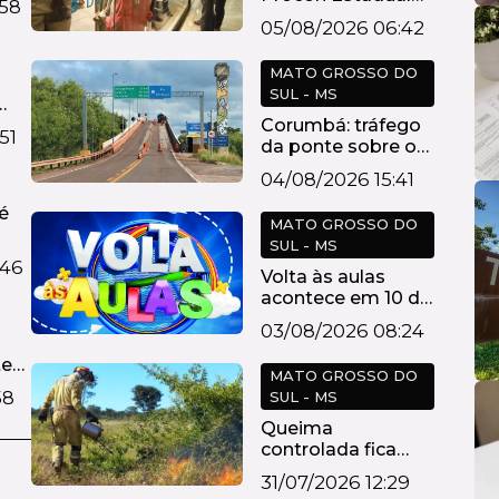
:58
aponta diferença
05/08/2026 06:42
de...
MATO GROSSO DO
SUL - MS
Corumbá: tráfego
51
da ponte sobre o
rio Paraguai,...
04/08/2026 15:41
é
MATO GROSSO DO
SUL - MS
ita
:46
Volta às aulas
acontece em 10 de
agosto nas esc...
03/08/2026 08:24
te
MATO GROSSO DO
58
SUL - MS
Queima
controlada fica
suspensa em
31/07/2026 12:29
Mato Grosso ...