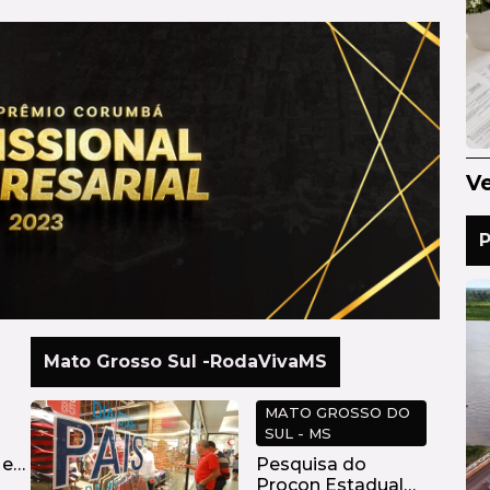
Ve
P
Mato Grosso Sul -RodaVivaMS
MATO GROSSO DO
SUL - MS
 e
Pesquisa do
Procon Estadual