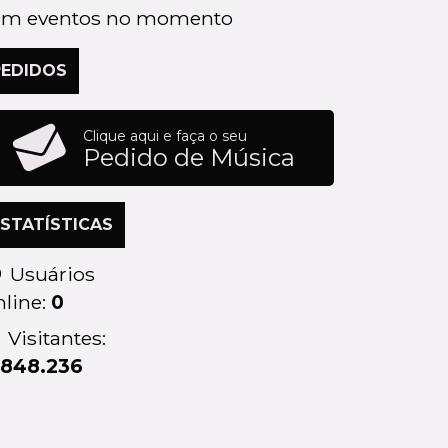
em eventos no momento
PEDIDOS
Clique aqui e faça o seu
Pedido de Música
ESTATÍSTICAS
Usuários
nline:
0
Visitantes:
.848.236