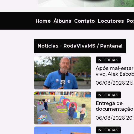
Home
Álbuns
Contato
Locutores
Po
Noticias - RodaVivaMS / Pantanal
NOTICIAS
Após mal-estar
vivo, Alex Esco
descobre t...
06/08/2026 21:
NOTICIAS
Entrega de
documentação
títulos para
06/08/2026 20
Processo...
NOTICIAS