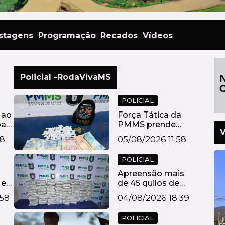
stagens
Programação
Recados
Vídeos
Policial -RodaVivaMS
POLICIAL
 ao
Força Tática da
bar
PMMS prende
V
homem por tráfico
18
05/08/2026 11:58
d...
POLICIAL
Apreensão mais
 e
de 45 quilos de
skunk e prende ...
:58
04/08/2026 18:39
POLICIAL