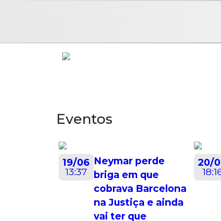
Home
Álbuns
Contato
Locutores
Po
Eventos
Neymar perde
19/06
20/
13:37
18:1
briga em que
cobrava Barcelona
na Justiça e ainda
vai ter que