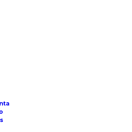
nta
ão
os