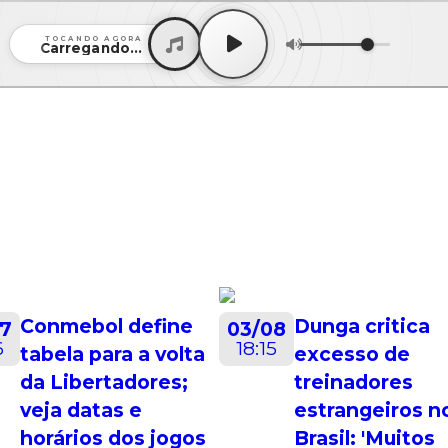
TOCANDO AGORA
Carregando...
stagens
Programação
Recados
Vídeos
Conmebol define
Dunga critica
07
03/08
6
18:15
tabela para a volta
excesso de
da Libertadores;
treinadores
veja datas e
estrangeiros n
horários dos jogos
Brasil: 'Muitos