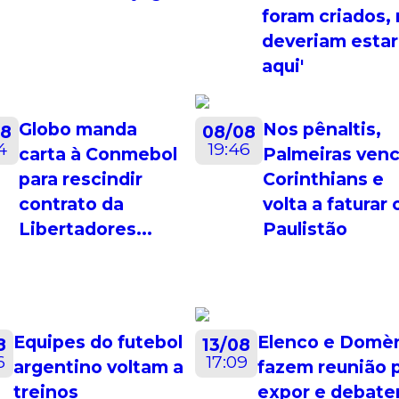
foram criados,
deveriam estar
aqui'
Globo manda
Nos pênaltis,
08
08/08
4
19:46
carta à Conmebol
Palmeiras ven
para rescindir
Corinthians e
contrato da
volta a faturar 
Libertadores...
Paulistão
Equipes do futebol
Elenco e Domè
8
13/08
6
17:09
argentino voltam a
fazem reunião 
treinos
expor e debate