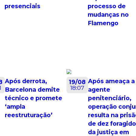
presenciais
processo de
mudanças no
Flamengo
Após derrota,
Após ameaça a
8
19/08
1
18:07
Barcelona demite
agente
técnico e promete
penitenciário,
‘ampla
operação conju
reestruturação’
resulta na pris
de dez foragid
da justiça em